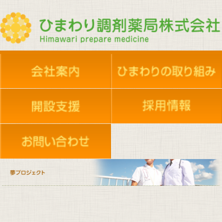
夢プロジェクト
夢プロジェクト
会社概要
新人採用・共育
新人採用・共育
地域活動
店舗案内
地域活動
採用情報
エントリーフォーム
在宅支援依頼
施設のご案内
ケアセンター
イベント活動
実務実習生受け入れ