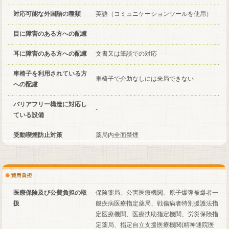
対応可能な外国語の種類
英語（コミュニケーションツールを使用）
目に障害のある方への配慮
-
耳に障害のある方への配慮
文書又は筆談での対応
車椅子を利用されている方
車椅子で介助なしには来局できない
への配慮
バリアフリー構造に対応し
-
ている設備
受動喫煙防止対策
薬局内全面禁煙
医療保険及び公費負担の取
保険薬局、公害医療機関、原子爆弾被爆者一
扱
般疾病医療指定薬局、戦傷病者特別援護法指
定医療機関、医療扶助指定機関、労災保険指
定薬局、指定自立支援医療機関(精神通院医