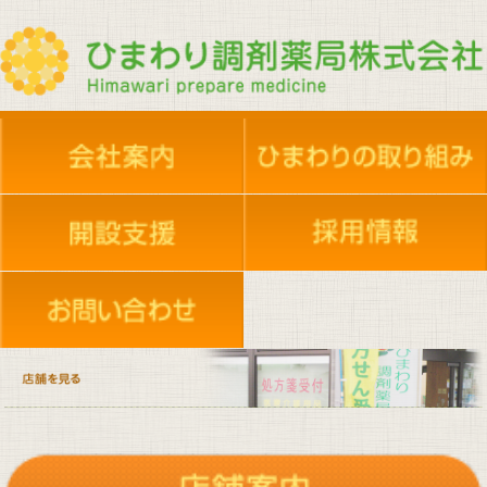
夢プロジェクト
夢プロジェクト
会社概要
新人採用・共育
新人採用・共育
地域活動
店舗案内
地域活動
採用情報
エントリーフォーム
在宅支援依頼
施設のご案内
ケアセンター
イベント活動
実務実習生受け入れ