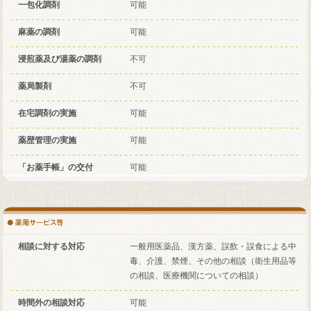
一包化調剤
可能
麻薬の調剤
可能
浸煎薬及び湯薬の調剤
不可
薬局製剤
不可
在宅調剤の実施
可能
薬歴管理の実施
可能
「お薬手帳」の交付
可能
相談に対する対応
一般用医薬品、漢方薬、誤飲・誤食による中
毒、介護、禁煙、その他の相談（衛生用品等
の相談、医療機関についての相談）
時間外の相談対応
可能