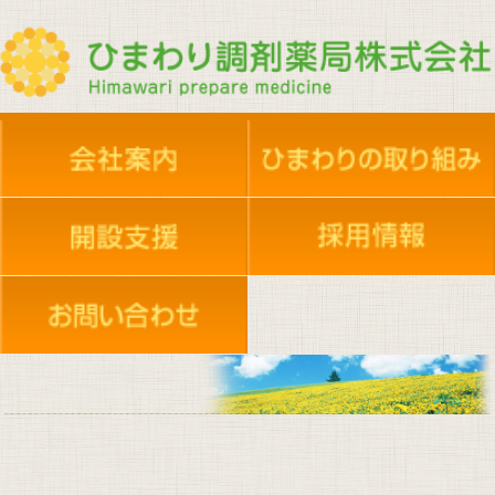
夢プロジェクト
夢プロジェクト
会社概要
新人採用・共育
新人採用・共育
地域活動
店舗案内
地域活動
採用情報
エントリーフォーム
在宅支援依頼
施設のご案内
ケアセンター
イベント活動
実務実習生受け入れ