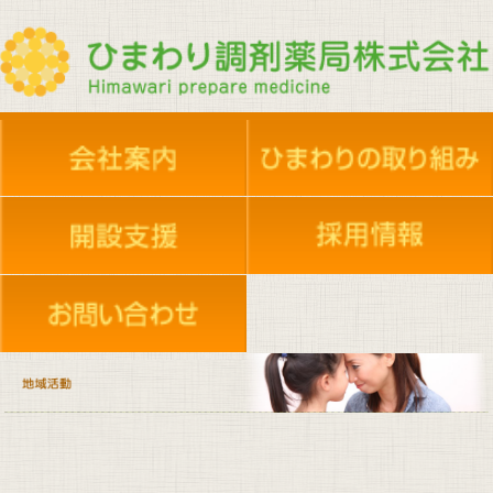
夢プロジェクト
夢プロジェクト
会社概要
新人採用・共育
新人採用・共育
地域活動
店舗案内
地域活動
採用情報
エントリーフォーム
在宅支援依頼
施設のご案内
ケアセンター
イベント活動
実務実習生受け入れ