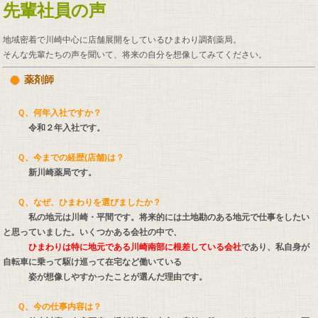
先輩社員の声
地域密着で川崎中心に店舗展開をしているひまわり調剤薬局。
そんな先輩たちの声を聞いて、将来の自分を想像してみてください。
薬剤師
Ｑ、何年入社ですか？
令和２年入社です。
Ｑ、今までの経歴(店舗)は？
新川崎薬局です。
Ｑ、なぜ、ひまわりを選びましたか？
私の地元は川崎・平間です。将来的には土地勘のある地元で仕事をしたい
と思っていました。いくつかある会社の中で、
ひまわりは特に地元である川崎南部に根差している会社
であり、私自身が
自転車に乗って駆け巡って在宅など働いている
姿が想像しやすかったことが選んだ理由です。
Ｑ、今の仕事内容は？