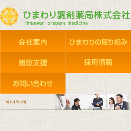
夢プロジェクト
夢プロジェクト
会社概要
新人採用・共育
新人採用・共育
地域活動
店舗案内
地域活動
採用情報
エントリーフォーム
在宅支援依頼
施設のご案内
ケアセンター
イベント活動
実務実習生受け入れ