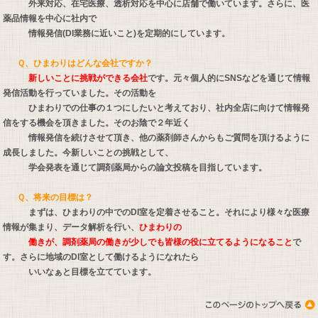
外来対応、在宅医療、透析対応を中心に店舗で働いています。さらに、医
薬品情報を中心に社内で
情報発信(DI業務に近いこと)を定期的にしています。
Ｑ、ひまわりはどんな会社ですか？
新しいことに挑戦ができる会社
です。元々個人的にSNSなどを通じて情報
発信活動を行っていました。その活動を
ひまわりでの仕事の１つにしたいと考えており、社内全店に向けて情報発
信をする機会を頂きました。そのお陰で２年近く
情報発信を続けさせて頂き、他の薬剤師さんからもご質問を頂けるように
成長しました。今新しいことの挑戦として、
学会発表を通じて調剤薬局からの論文投稿を目指しています。
Ｑ、将来の目標は？
まずは、ひまわりの中でのDI室を定着させること。それにより様々な医療
情報が集まり、データ解析を行い、
ひまわりの
働きが、調剤薬局の働きが少しでも皆様の役に立てるようになること
で
す。さらに地域のDI室として働けるようになれたら
いいなぁと目標を立てています。